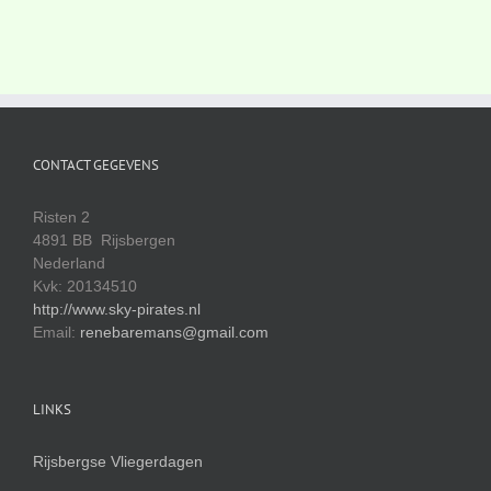
CONTACT GEGEVENS
Risten 2
4891 BB Rijsbergen
Nederland
Kvk: 20134510
http://www.sky-pirates.nl
Email:
renebaremans@gmail.com
LINKS
Rijsbergse Vliegerdagen