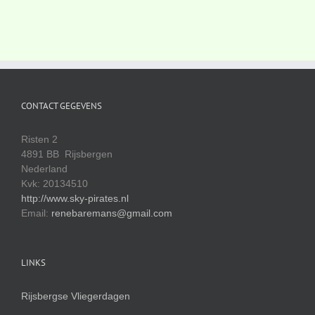
CONTACT GEGEVENS
Risten 2
4891 BB Rijsbergen
Nederland
Kvk: 20134510
http://www.sky-pirates.nl
Email:
renebaremans@gmail.com
LINKS
Rijsbergse Vliegerdagen