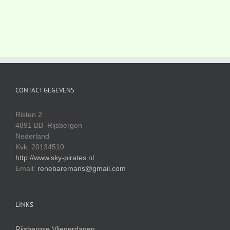
CONTACT GEGEVENS
Risten 2
4891 BB Rijsbergen
Nederland
Kvk: 20134510
http://www.sky-pirates.nl
Email:
renebaremans@gmail.com
LINKS
Rijsbergse Vliegerdagen