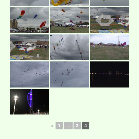
◄
1
...
3
4