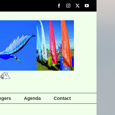
Facebook
Instagram
X
YouTube
iegers
Agenda
Contact