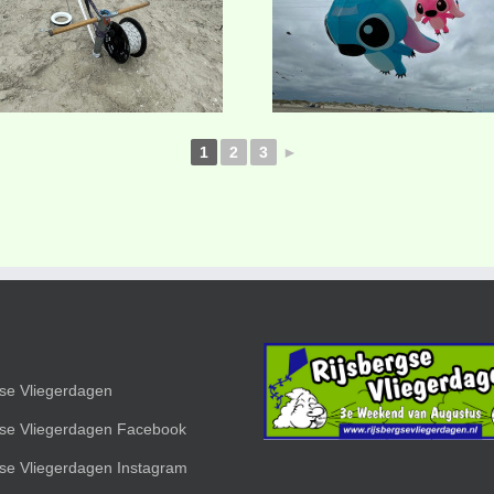
1
2
3
►
gse Vliegerdagen
gse Vliegerdagen Facebook
gse Vliegerdagen Instagram