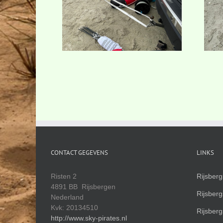
CONTACT GEGEVENS
LINKS
Risten 2
Rijsber
4891 BB Rijsbergen
Rijsber
Nederland
Kvk: 20134510
Rijsber
http://www.sky-pirates.nl