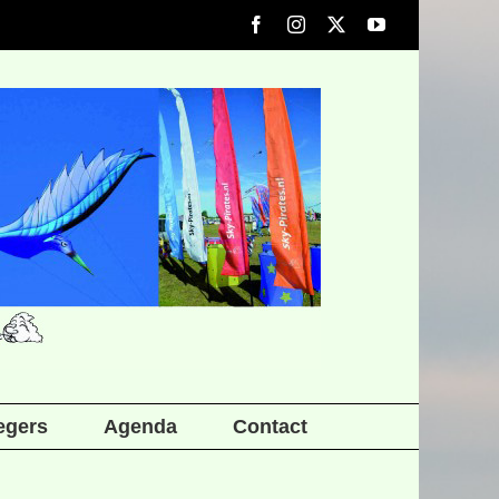
Facebook
Instagram
X
YouTube
iegers
Agenda
Contact