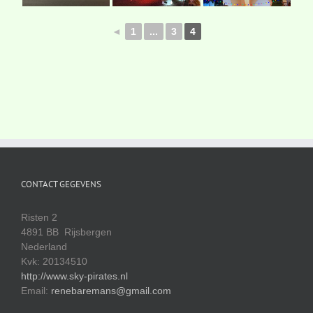
◄
1
...
3
4
CONTACT GEGEVENS
Risten 2
4891 BB Rijsbergen
Nederland
Kvk: 20134510
http://www.sky-pirates.nl
Email:
renebaremans@gmail.com