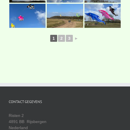
1
2
3
►
CONTACT GEGEVENS
Risten 2
4891 BB Rijsbergen
Nederland