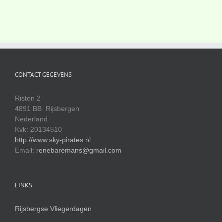
CONTACT GEGEVENS
Risten 2
4891 BB Rijsbergen
Nederland
Kvk: 20134510
http://www.sky-pirates.nl
Email:
renebaremans@gmail.com
LINKS
Rijsbergse Vliegerdagen