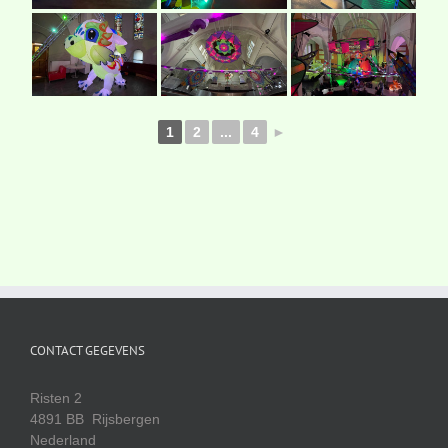
1
2
...
4
►
CONTACT GEGEVENS
Risten 2
4891 BB Rijsbergen
Nederland