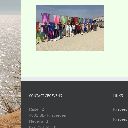
CONTACT GEGEVENS
LINKS
Risten 2
Rijsber
4891 BB Rijsbergen
Rijsber
Nederland
Kvk: 20134510