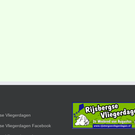
gse Vliegerdagen
gse Vliegerdagen Facebook