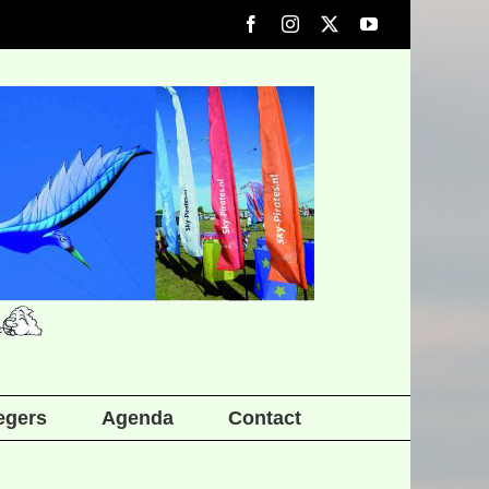
Facebook
Instagram
X
YouTube
iegers
Agenda
Contact