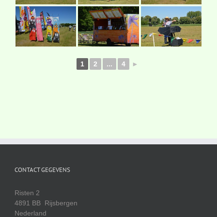
1
2
...
4
►
CONTACT GEGEVENS
Risten 2
4891 BB Rijsbergen
Nederland