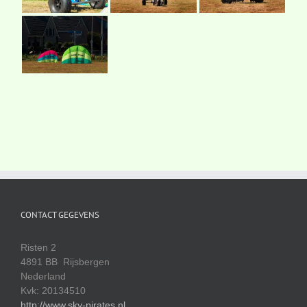
CONTACT GEGEVENS
Risten 2
4891 BB Rijsbergen
Nederland
Kvk: 20134510
http://www.sky-pirates.nl