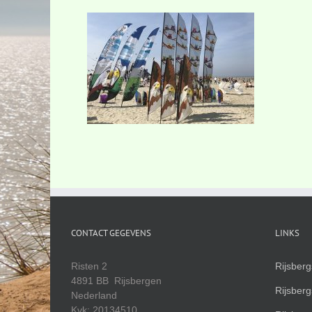
CONTACT GEGEVENS
LINKS
Risten 2
Rijsber
4891 BB Rijsbergen
Rijsber
Nederland
Kvk: 20134510