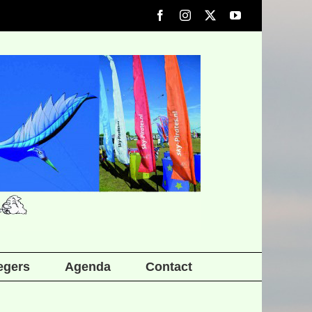
Facebook
Instagram
X
YouTube
iegers
Agenda
Contact