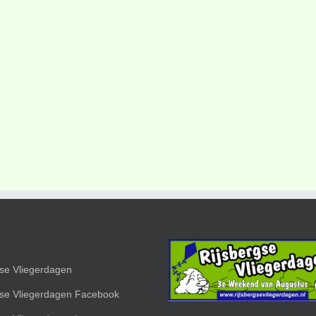
gse Vliegerdagen
gse Vliegerdagen Facebook