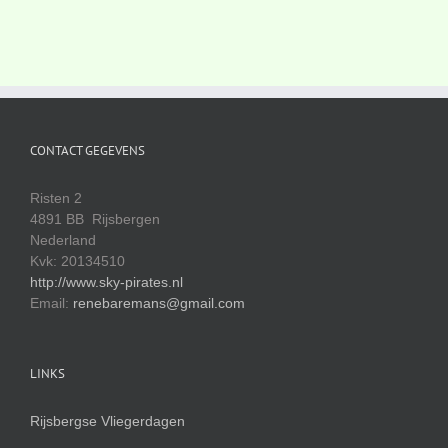
CONTACT GEGEVENS
Risten 2
4891 BB Rijsbergen
Nederland
Kvk: 20134510
http://www.sky-pirates.nl
Email:
renebaremans@gmail.com
LINKS
Rijsbergse Vliegerdagen